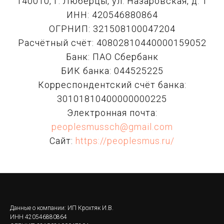
140010, г. Люберцы, ул. Назаровская, д. 1
ИНН: 420546880864
ОГРНИП: 321508100047204
Расчётный счёт: 40802810440000159052
Банк: ПАО Сбербанк
БИК банка: 044525225
Корреспондентский счёт банка:
30101810400000000225
Электронная почта:
peoplesmussch@gmail.com
Сайт:
https://peoplesmus.ru/
Данные о компании: ИП Крохтяк И.В.
ИНН 420546880864